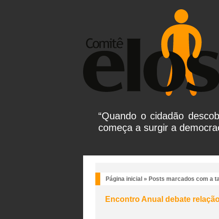
“Quando o cidadão descobr
começa a surgir a democrac
Página inicial
»
Posts marcados com a tag
Encontro Anual debate relação