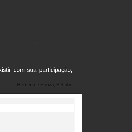
Notícias
Contato
stir com sua participação,
Herbert de Souza, Betinho