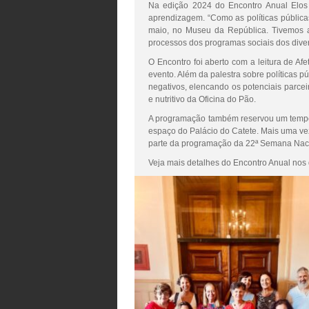
Na edição 2024 do Encontro Anual Elos 
aprendizagem. “Como as políticas pública
maio, no Museu da República. Tivemos a
processos dos programas sociais dos divers
O Encontro foi aberto com a leitura de Af
evento. Além da palestra sobre políticas 
negativos, elencando os potenciais parceir
e nutritivo da Oficina do Pão.
A programação também reservou um tempo p
espaço do Palácio do Catete. Mais uma v
parte da programação da 22ª Semana Nacio
Veja mais detalhes do Encontro Anual nos