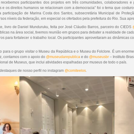
recebemos participantes dos projetos em três comunidades, colaboradores e p
s e os direitos humanos se relacionam com a democracia” foi o tema que costuro
 participação de Marina Costa dos Santos, subsecretária Municipal de Proteç
os níveis da federação, em especial os ofertados pela prefeitura do Rio. Sua apre
ete, livro de Daniel Munduruku, feita por José Cláudio Barros, parceiro do CIEDS
públicas na área social, tivemos reunião em grupos para debater a realidade de ca
os para fortalecer o trabalho local. Os participantes aproveitaram as dinâmicas co
ara o grupo visitar o Museu da República e o Museu do Folclore. É um enorme 
ez, contamos com o apoio do
@museudarepublica
e do
@museusbr
– Instituto Bra
nal de Museus, que inclui atividades espalhadas por museus de todo o país.
 destaques de nosso perfil no instagram
@comiteelos
.