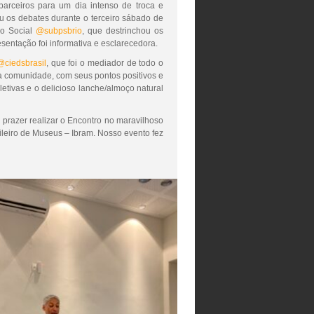
arceiros para um dia intenso de troca e
u os debates durante o terceiro sábado de
ão Social
@subpsbrio
, que destrinchou os
sentação foi informativa e esclarecedora.
@ciedsbrasil
, que foi o mediador de todo o
da comunidade, com seus pontos positivos e
letivas e o delicioso lanche/almoço natural
prazer realizar o Encontro no maravilhoso
sileiro de Museus – Ibram. Nosso evento fez