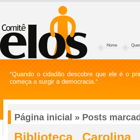
Home
Que
“Quando o cidadão descobre que ele é o prin
começa a surgir a democracia.”
Página inicial
»
Posts marcad
Biblioteca Carolin