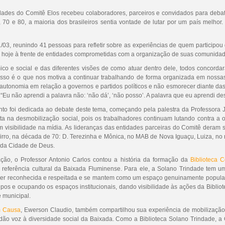
idades do Comitê Elos recebeu colaboradores, parceiros e convidados para de
70 e 80, a maioria dos brasileiros sentia vontade de lutar por um país melhor.
03, reunindo 41 pessoas para refletir sobre as experiências de quem participou
 hoje à frente de entidades comprometidas com a organização de suas comunidad
ico e social e das diferentes visões de como atuar dentro dele, todos concord
isso é o que nos motiva a continuar trabalhando de forma organizada em nossas 
autonomia em relação a governos e partidos políticos e não esmorecer diante das
“Eu não aprendi a palavra não: ‘não dá’, ‘não posso’. A palavra que eu aprendi des
ento foi dedicada ao debate deste tema, começando pela palestra da Professora
ta na desmobilização social, pois os trabalhadores continuam lutando contra a
visibilidade na mídia. As lideranças das entidades parceiras do Comitê deram
rro, na década de 70: D. Terezinha e Mônica, no MAB de Nova Iguaçu, Luiza, no
 da Cidade de Deus.
ação, o Professor Antonio Carlos contou a história da formação da
Biblioteca 
eferência cultural da Baixada Fluminense. Para ele, a Solano Trindade tem uma
 reconhecida e respeitada e se mantem como um espaço genuinamente popular e 
grupos e ocupando os espaços institucionais, dando visibilidade às ações da Bibli
e municipal.
 Causa
, Ewerson Claudio, também compartilhou sua experiência de mobilização a
 dão voz à diversidade social da Baixada. Como a Biblioteca Solano Trindade, a