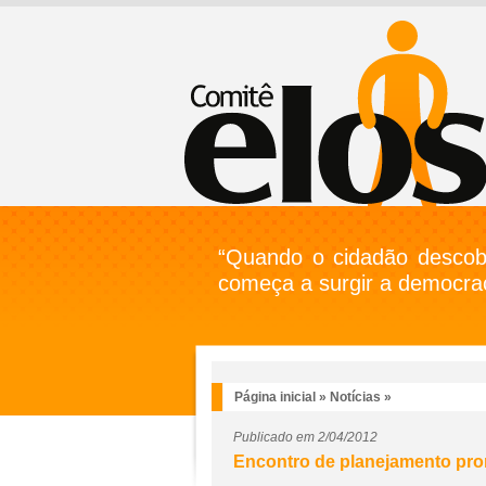
“Quando o cidadão descobr
começa a surgir a democrac
Página inicial
»
Notícias
»
Publicado em 2/04/2012
Encontro de planejamento pro