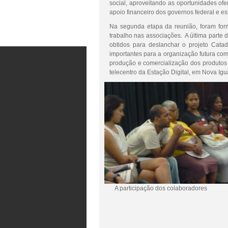
social, aproveitando as oportunidades ofe
apoio financeiro dos governos federal e es
Na segunda etapa da reunião, foram for
trabalho nas associações. A última parte 
obtidos para deslanchar o projeto Cat
importantes para a organização futura com
produção e comercialização dos produtos 
telecentro da Estação Digital, em Nova Igu
A participação dos colaboradores