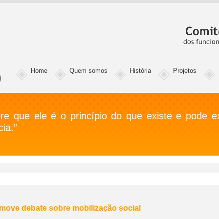
Home
Quem somos
História
Projetos
e que ele é o princípio do que existe e pode exi
ia.”
move debate sobre mobilização social