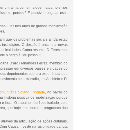
bater um tema comum a quem atua hoje nos
 Isso se perdeu? É possível resgatar esse
 das lutas nos anos de grande mobilização
es.
aram que os problemas sociais ainda estão
instituições. O desafio é encontrar novas
 dificuldades. Como resumiu D. Teresinha,
de o berço é: ‘eu posso’!”
 Joana D’arc Fernandes Ferraz, membro do
 opressão em diversos países e cidades do
 seus depoimentos sobre a experiência que
 movimento pela moradia, em Anchieta e D.
Comunitária Solano Trindade
, no bairro do
 história positiva de mobilização porque
local. O trabalho não ficou isolado, pelo
oteca, que hoje tem apoio de programas das
través da articulação de ações culturais,
 Com Causa investe na visibilidade da luta