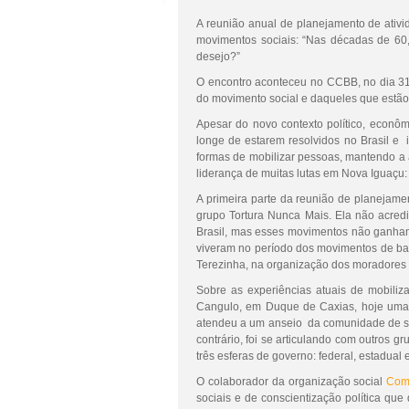
A reunião anual de planejamento de ativ
movimentos sociais: “Nas décadas de 60, 
desejo?”
O encontro aconteceu no CCBB, no dia 31/
do movimento social e daqueles que estão
Apesar do novo contexto político, econôm
longe de estarem resolvidos no Brasil e 
formas de mobilizar pessoas, mantendo a 
liderança de muitas lutas em Nova Iguaçu: 
A primeira parte da reunião de planejam
grupo Tortura Nunca Mais. Ela não acredi
Brasil, mas esses movimentos não ganham 
viveram no período dos movimentos de bai
Terezinha, na organização dos moradores
Sobre as experiências atuais de mobiliz
Cangulo, em Duque de Caxias, hoje uma r
atendeu a um anseio da comunidade de ser
contrário, foi se articulando com outros 
três esferas de governo: federal, estadual 
O colaborador da organização social
Com
sociais e de conscientização política que