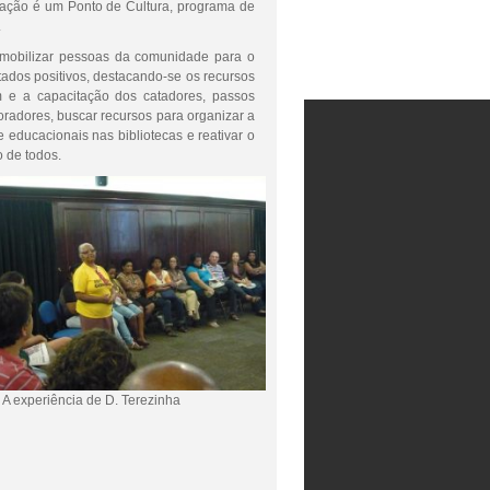
nização é um Ponto de Cultura, programa de
.
 mobilizar pessoas da comunidade para o
tados positivos, destacando-se os recursos
 e a capacitação dos catadores, passos
oradores, buscar recursos para organizar a
educacionais nas bibliotecas e reativar o
o de todos.
A experiência de D. Terezinha