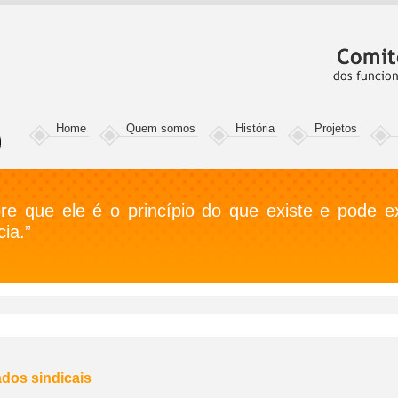
Home
Quem somos
História
Projetos
e que ele é o princípio do que existe e pode exi
ia.”
dos sindicais