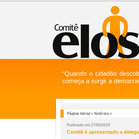
“Quando o cidadão descobr
começa a surgir a democrac
Página inicial
»
Notícias
»
Publicado em 27/08/2019
Comitê é apresentado a delega