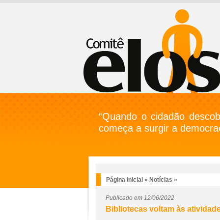
“Quando o cidadão descobr
começa a surgir a democrac
Página inicial
»
Notícias
»
Publicado em 12/06/2022
Bibliotecas voltam às atividad