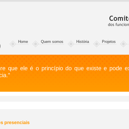
Home
Quem somos
História
Projetos
e que ele é o princípio do que existe e pode exi
ia.”
es presenciais