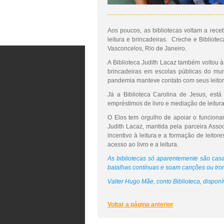
Aos poucos, as bibliotecas voltam a rec
leitura e brincadeiras. Creche e Bibliote
Vasconcelos, Rio de Janeiro.
A Biblioteca Judith Lacaz também voltou à
brincadeiras em escolas públicas do mun
pandemia manteve contato com seus leitores
Já a Biblioteca Carolina de Jesus, está
empréstimos de livro e mediação de leitura
O Elos tem orgulho de apoiar o funcionam
Judith Lacaz, mantida pela parceira Ass
incentivo à leitura e a formação de leito
acesso ao livro e a leitura.
As bibliotecas só aparentemente são casa
batalhas contínuas e soam canções ou trom
Valter Hugo Mãe, conto Biblioteca, disponí
Voltar a página anterior