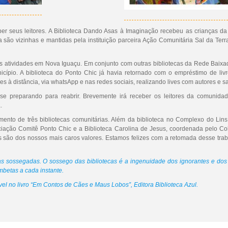
eber seus leitores. A Biblioteca Dando Asas à Imaginação recebeu as crianças
ca são vizinhas e mantidas pela instituição parceira Ação Comunitária Sal da Te
s atividades em Nova Iguaçu. Em conjunto com outras bibliotecas da Rede Baixada
icípio. A biblioteca do Ponto Chic já havia retornado com o empréstimo de liv
 à distância, via whatsApp e nas redes sociais, realizando lives com autores e s
 se preparando para reabrir. Brevemente irá receber os leitores da comunid
.
ento de três bibliotecas comunitárias. Além da biblioteca no Complexo do Lins
ociação Comitê Ponto Chic e a Biblioteca Carolina de Jesus, coordenada pelo 
res são dos nossos mais caros valores. Estamos felizes com a retomada desse tr
s sossegadas. O sossego das bibliotecas é a ingenuidade dos ignorantes e dos
betas a cada instante.
vel no livro “Em Contos de Cães e Maus Lobos”, Editora Biblioteca Azul.