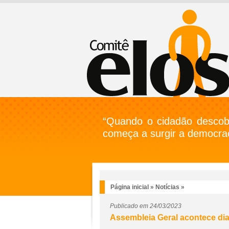
“Quando o cidadão descobr
começa a surgir a democrac
Página inicial
»
Notícias
»
Publicado em 24/03/2023
Assembleia Geral acontece dia