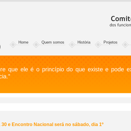
Home
Quem somos
História
Projetos
e que ele é o princípio do que existe e pode exi
ia.”
 30 e Encontro Nacional será no sábado, dia 1º