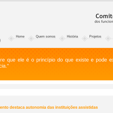
Home
Quem somos
História
Projetos
e que ele é o princípio do que existe e pode exi
ia.”
nto destaca autonomia das instituições assistidas