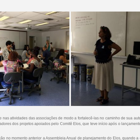
e nas atividades das associações de modo a fortalecê-las no caminho de sua aut
adores dos projetos apoiados pelo Comitê Elos, que teve início após o lançament
ão no momento anterior a Assembleia Anual de planejamento do Elos, quando a dir