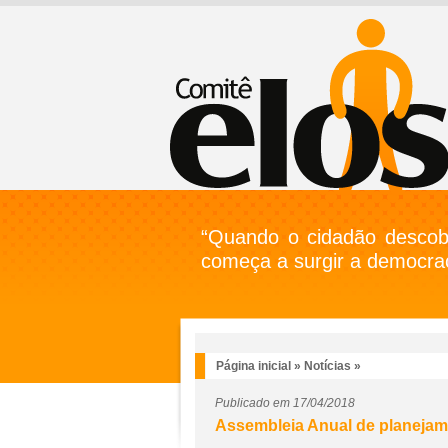
“Quando o cidadão descobr
começa a surgir a democrac
Página inicial
»
Notícias
»
Publicado em 17/04/2018
Assembleia Anual de planejame