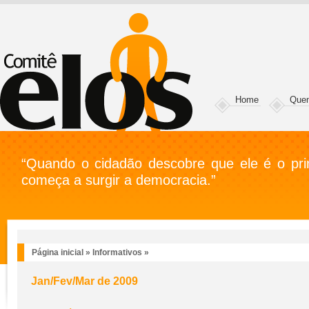
Home
Que
“Quando o cidadão descobre que ele é o prin
começa a surgir a democracia.”
Página inicial
»
Informativos
»
Jan/Fev/Mar de 2009