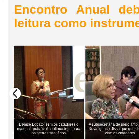
Encontro Anual deb
leitura como instrum
mou a
Denise Lobato: sem os catadores o
A subsecretária de meio ambi
 BB
material reciclável continua indo para
Nova Iguaçu disse que quer t
os aterros sanitários
com os catadores