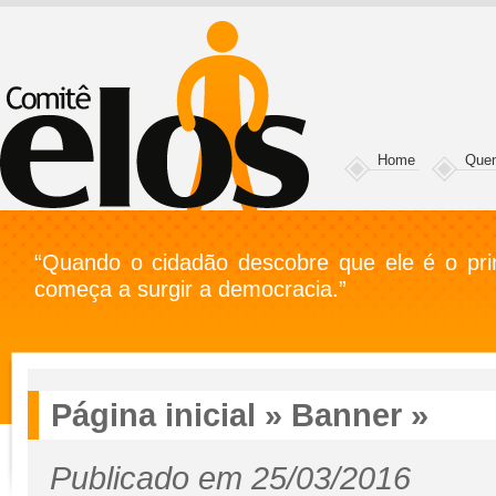
Home
Que
“Quando o cidadão descobre que ele é o prin
começa a surgir a democracia.”
Página inicial
»
Banner
»
Publicado em 25/03/2016